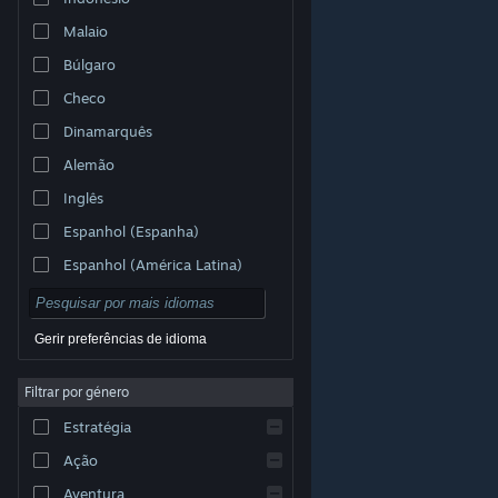
Malaio
Búlgaro
Checo
Dinamarquês
Alemão
Inglês
Espanhol (Espanha)
Espanhol (América Latina)
Gerir preferências de idioma
Filtrar por género
© Valve Corporation. Todos os direitos reservados.
Todas as marcas comerciais são propriedade dos
Estratégia
respetivos proprietários nos E.U.A. e outros países.
Política de Privacidade
|
Termos legais
|
Acessibilidade
|
Acordo de Subscrição Steam
|
Ação
Reembolsos
|
Cookies
Aventura