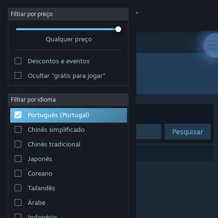
Iniciar sessão
Filtrar por preço
Qualquer preço
Loja
Descontos e eventos
Comunidade
Ocultar "grátis para jogar"
Developer: IonFX
Sobre
Filtrar por idioma
Ordenar por
Relevância
Português (Portugal)
Apoio
Chinês simplificado
Pesquisar
Chinês tradicional
Alterar idioma
0 resultados correspondentes à tua pesquisa.
Japonês
Instala a app móvel do Steam
Coreano
Tailandês
Ver versão para computadores
Árabe
Indonésio