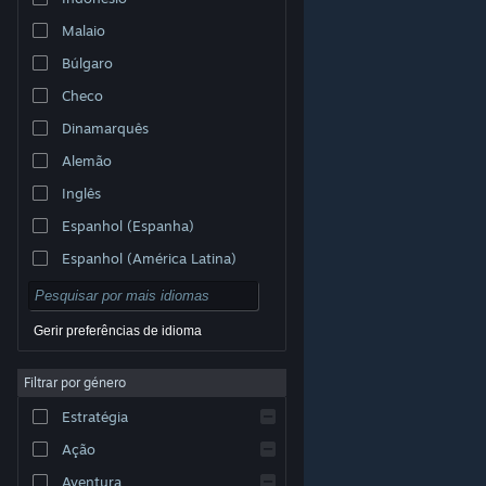
Malaio
Búlgaro
Checo
Dinamarquês
Alemão
Inglês
Espanhol (Espanha)
Espanhol (América Latina)
Gerir preferências de idioma
Filtrar por género
© Valve Corporation. Todos os direitos reservados.
Todas as marcas comerciais são propriedade dos
Estratégia
respetivos proprietários nos E.U.A. e outros países.
Política de Privacidade
|
Termos legais
|
Acessibilidade
|
Acordo de Subscrição Steam
|
Ação
Reembolsos
|
Cookies
Aventura