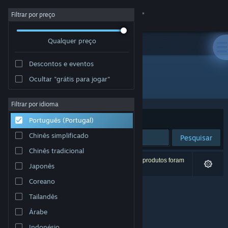
Iniciar sessão
Filtrar por preço
Qualquer preço
Loja
Descontos e eventos
Comunidade
Ocultar "grátis para jogar"
Developer: IBOL
Sobre
Filtrar por idioma
Ordenar por
Relevância
Português (Portugal)
Apoio
Chinês simplificado
Pesquisar
Chinês tradicional
Alterar idioma
0 resultados correspondentes à tua pesquisa. 5 produtos foram
Japonês
excluídos com base nas tuas preferências.
Instala a app móvel do Steam
Coreano
Tailandês
Ver versão para computadores
Árabe
Indonésio