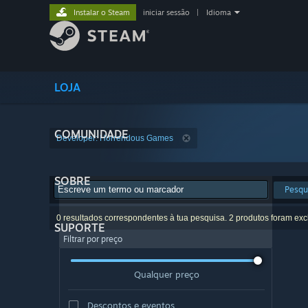
Instalar o Steam
iniciar sessão
|
Idioma
LOJA
COMUNIDADE
Developer: Horrendous Games
SOBRE
Pesqu
0 resultados correspondentes à tua pesquisa. 2 produtos foram exc
SUPORTE
Filtrar por preço
Qualquer preço
Descontos e eventos