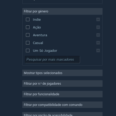
Alemão
Filtrar por género
Inglês
Indie
Espanhol (Espanha)
Ação
Espanhol (América Latina)
Aventura
Casual
Um Só Jogador
Simulação
RPG
Mostrar tipos selecionados
Estratégia
2D
Filtrar por n.º de jogadores
Acesso Antecipado
Filtrar por funcionalidade
3D
Filtrar por compatibilidade com comando
Grátis para Jogar
Boa Atmosfera
Filtrar por opção de acessibilidade