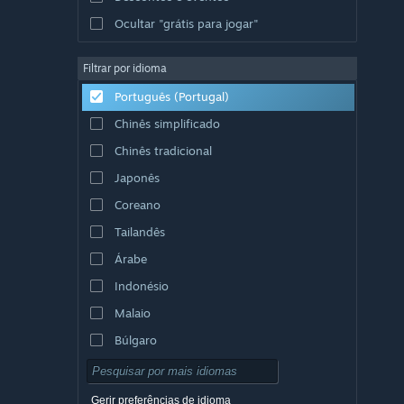
Ocultar "grátis para jogar"
Filtrar por idioma
Português (Portugal)
Chinês simplificado
Chinês tradicional
Japonês
Coreano
Tailandês
Árabe
Indonésio
Malaio
Búlgaro
Checo
Dinamarquês
Gerir preferências de idioma