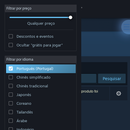
Iniciar sessão
Filtrar por preço
Qualquer preço
Loja
Descontos e eventos
Comunidade
Ocultar "grátis para jogar"
Developer: Hauskaz
Sobre
Filtrar por idioma
Ordenar por
Relevância
Português (Portugal)
Apoio
Chinês simplificado
Pesquisar
Chinês tradicional
Alterar idioma
0 resultados correspondentes à tua pesquisa. 1 produto foi
Japonês
excluído com base nas tuas preferências.
Instala a app móvel do Steam
Coreano
Tailandês
Ver versão para computadores
Árabe
Indonésio