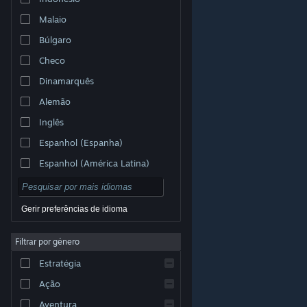
Malaio
Búlgaro
Checo
Dinamarquês
Alemão
Inglês
Espanhol (Espanha)
Espanhol (América Latina)
Gerir preferências de idioma
Filtrar por género
© Valve Corporation. Todos os direitos reservados.
Todas as marcas comerciais são propriedade dos
Estratégia
respetivos proprietários nos E.U.A. e outros países.
Política de Privacidade
|
Termos legais
|
Acessibilidade
|
Acordo de Subscrição Steam
|
Ação
Reembolsos
|
Cookies
Aventura