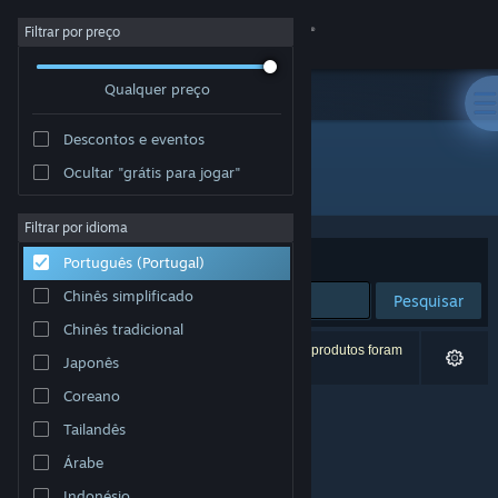
Iniciar sessão
Filtrar por preço
Qualquer preço
Loja
Descontos e eventos
Comunidade
Ocultar "grátis para jogar"
Developer: Hardy Games
Sobre
Filtrar por idioma
Ordenar por
Relevância
Português (Portugal)
Apoio
Chinês simplificado
Pesquisar
Chinês tradicional
Alterar idioma
0 resultados correspondentes à tua pesquisa. 3 produtos foram
Japonês
excluídos com base nas tuas preferências.
Instala a app móvel do Steam
Coreano
Tailandês
Ver versão para computadores
Árabe
Indonésio