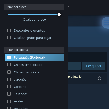
Iniciar sessão
Filtrar por preço
Qualquer preço
Loja
Descontos e eventos
Comunidade
Ocultar "grátis para jogar"
Developer: Grip Top Games
Sobre
Filtrar por idioma
Ordenar por
Relevância
Português (Portugal)
Apoio
Chinês simplificado
Pesquisar
Chinês tradicional
Alterar idioma
0 resultados correspondentes à tua pesquisa. 1 produto foi
Japonês
excluído com base nas tuas preferências.
Instala a app móvel do Steam
Coreano
Tailandês
Ver versão para computadores
Árabe
Indonésio