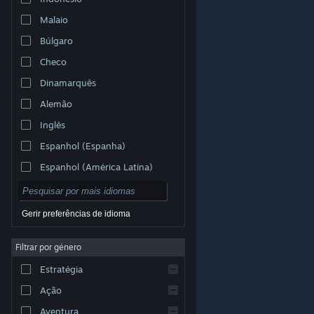
Malaio
Búlgaro
Checo
Dinamarquês
Alemão
Inglês
Espanhol (Espanha)
Espanhol (América Latina)
Gerir preferências de idioma
Filtrar por género
© Valve Corporation. Todos os direitos reservados.
Todas as marcas comerciais são propriedade dos
Estratégia
respetivos proprietários nos E.U.A. e outros países.
Política de Privacidade
|
Termos legais
|
Acessibilidade
|
Acordo de Subscrição Steam
|
Ação
Reembolsos
|
Cookies
Aventura