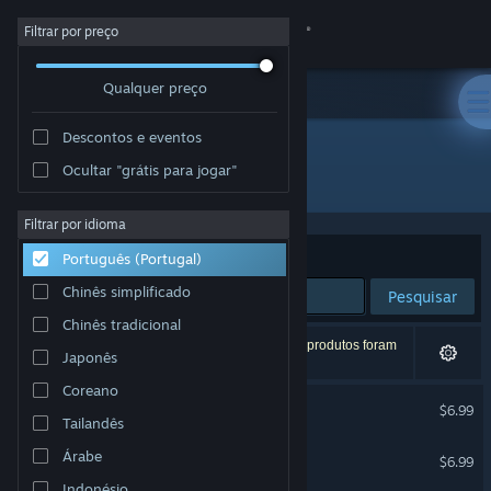
Iniciar sessão
Filtrar por preço
Qualquer preço
Loja
Descontos e eventos
Comunidade
Ocultar "grátis para jogar"
Developer: GoBit Games
Sobre
Filtrar por idioma
Ordenar por
Relevância
Português (Portugal)
Apoio
Chinês simplificado
Pesquisar
Chinês tradicional
Alterar idioma
4 resultados correspondentes à tua pesquisa. 2 produtos foram
Japonês
excluídos com base nas tuas preferências.
Instala a app móvel do Steam
Coreano
Burger Shop
$6.99
Tailandês
Ver versão para computadores
Burger Shop 2
Árabe
$6.99
Indonésio