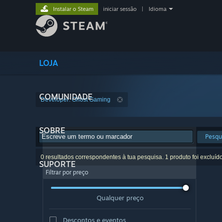
Instalar o Steam
iniciar sessão
|
Idioma
LOJA
COMUNIDADE
Developer: Ghost Gaming
SOBRE
Pesqu
0 resultados correspondentes à tua pesquisa. 1 produto foi excluíd
SUPORTE
Filtrar por preço
Qualquer preço
Descontos e eventos