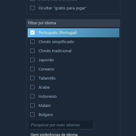
Ocultar "grátis para jogar"
Filtrar por idioma
Português (Portugal)
Chinês simplificado
Chinês tradicional
Japonês
Coreano
Tailandês
Árabe
Indonésio
Malaio
Búlgaro
Checo
Dinamarquês
Gerir preferências de idioma