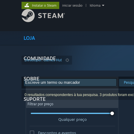
Instalar o Steam
iniciar sessão
|
Idioma
LOJA
COMUNIDADE
Developer: Games Hut
SOBRE
Pesqu
0 resultados correspondentes à tua pesquisa. 3 produtos foram exc
SUPORTE
Filtrar por preço
Qualquer preço
Descontos e eventos