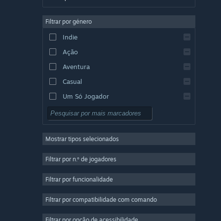
Alemão
Filtrar por género
Inglês
Indie
Espanhol (Espanha)
Ação
Espanhol (América Latina)
Aventura
Casual
Um Só Jogador
Simulação
RPG
Mostrar tipos selecionados
Estratégia
2D
Filtrar por n.º de jogadores
Acesso Antecipado
Filtrar por funcionalidade
3D
Filtrar por compatibilidade com comando
Grátis para Jogar
Boa Atmosfera
Filtrar por opção de acessibilidade