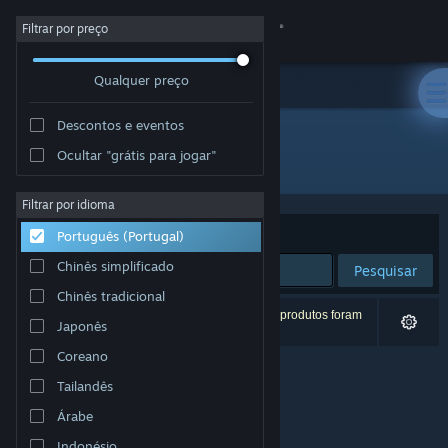
Iniciar sessão
Filtrar por preço
Qualquer preço
Loja
Descontos e eventos
Comunidade
Ocultar "grátis para jogar"
Developer: Dryden Thomas Games
Sobre
Filtrar por idioma
Ordenar por
Relevância
Português (Portugal)
Apoio
Chinês simplificado
Pesquisar
Chinês tradicional
Alterar idioma
0 resultados correspondentes à tua pesquisa. 6 produtos foram
Japonês
excluídos com base nas tuas preferências.
Instala a app móvel do Steam
Coreano
Tailandês
Ver versão para computadores
Árabe
Indonésio