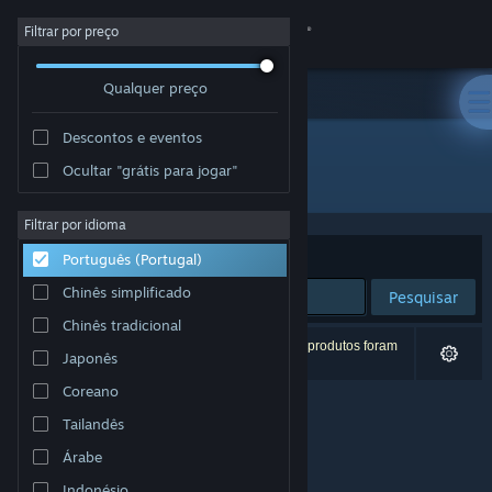
Iniciar sessão
Filtrar por preço
Qualquer preço
Loja
Descontos e eventos
Comunidade
Ocultar "grátis para jogar"
Developer: DoubleBee
Sobre
Filtrar por idioma
Ordenar por
Relevância
Português (Portugal)
Apoio
Chinês simplificado
Pesquisar
Chinês tradicional
Alterar idioma
0 resultados correspondentes à tua pesquisa. 2 produtos foram
Japonês
excluídos com base nas tuas preferências.
Instala a app móvel do Steam
Coreano
Tailandês
Ver versão para computadores
Árabe
Indonésio