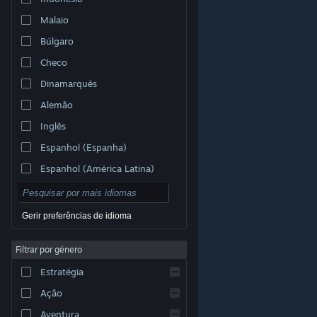
Malaio
Búlgaro
Checo
Dinamarquês
Alemão
Inglês
Espanhol (Espanha)
Espanhol (América Latina)
Gerir preferências de idioma
Filtrar por género
© Valve Corporation. Todos os direitos reservados.
Todas as marcas comerciais são propriedade dos
Estratégia
respetivos proprietários nos E.U.A. e outros países.
Política de Privacidade
|
Termos legais
|
Acessibilidade
|
Acordo de Subscrição Steam
|
Ação
Reembolsos
|
Cookies
Aventura