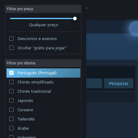
Iniciar sessão
Filtrar por preço
Qualquer preço
Loja
Descontos e eventos
Comunidade
Ocultar "grátis para jogar"
Developer: Conflux Games
Sobre
Filtrar por idioma
Ordenar por
Relevância
Português (Portugal)
Apoio
Chinês simplificado
Pesquisar
Chinês tradicional
Alterar idioma
0 resultados correspondentes à tua pesquisa.
Japonês
Instala a app móvel do Steam
Coreano
Tailandês
Ver versão para computadores
Árabe
Indonésio