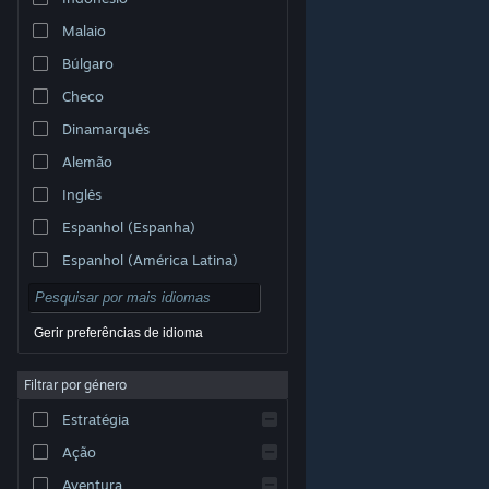
Malaio
Búlgaro
Checo
Dinamarquês
Alemão
Inglês
Espanhol (Espanha)
Espanhol (América Latina)
Gerir preferências de idioma
Filtrar por género
© Valve Corporation. Todos os direitos reservados.
Todas as marcas comerciais são propriedade dos
Estratégia
respetivos proprietários nos E.U.A. e outros países.
Política de Privacidade
|
Termos legais
|
Acessibilidade
|
Acordo de Subscrição Steam
|
Ação
Reembolsos
|
Cookies
Aventura