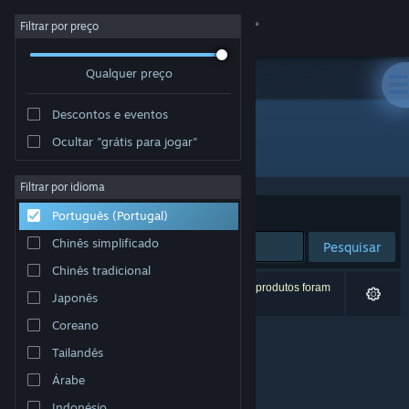
Iniciar sessão
Filtrar por preço
Qualquer preço
Loja
Descontos e eventos
Comunidade
Ocultar "grátis para jogar"
Developer: Cascadia Games
Sobre
Filtrar por idioma
Ordenar por
Relevância
Português (Portugal)
Apoio
Chinês simplificado
Pesquisar
Chinês tradicional
Alterar idioma
0 resultados correspondentes à tua pesquisa. 5 produtos foram
Japonês
excluídos com base nas tuas preferências.
Instala a app móvel do Steam
Coreano
Tailandês
Ver versão para computadores
Árabe
Indonésio