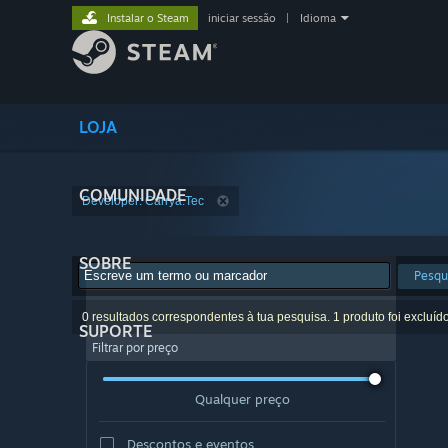
Instalar o Steam
iniciar sessão
|
Idioma
LOJA
COMUNIDADE
Developer: Carrya.Tec
SOBRE
Pesqu
0 resultados correspondentes à tua pesquisa. 1 produto foi excluíd
SUPORTE
Filtrar por preço
Qualquer preço
Descontos e eventos