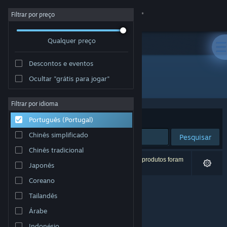
Iniciar sessão
Filtrar por preço
Qualquer preço
Loja
Descontos e eventos
Comunidade
Ocultar "grátis para jogar"
Developer: Brett Jackson
Sobre
Filtrar por idioma
Ordenar por
Relevância
Português (Portugal)
Apoio
Chinês simplificado
Pesquisar
Chinês tradicional
Alterar idioma
0 resultados correspondentes à tua pesquisa. 3 produtos foram
Japonês
excluídos com base nas tuas preferências.
Instala a app móvel do Steam
Coreano
Tailandês
Ver versão para computadores
Árabe
Indonésio