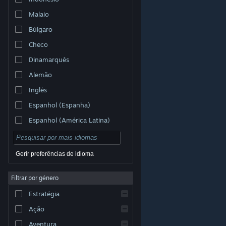
Malaio
Búlgaro
Checo
Dinamarquês
Alemão
Inglês
Espanhol (Espanha)
Espanhol (América Latina)
Gerir preferências de idioma
Filtrar por género
© Valve Corporation. Todos os direitos reservados.
Todas as marcas comerciais são propriedade dos
Estratégia
respetivos proprietários nos E.U.A. e outros países.
Política de Privacidade
|
Termos legais
|
Acessibilidade
|
Acordo de Subscrição Steam
|
Ação
Reembolsos
|
Cookies
Aventura