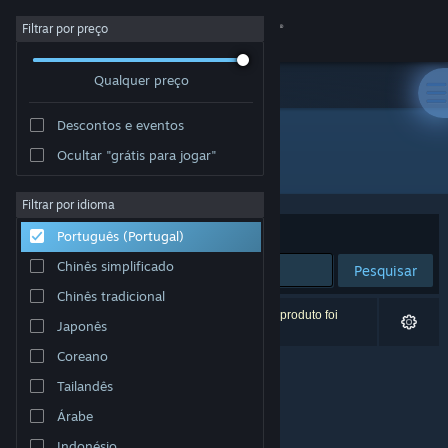
Iniciar sessão
Filtrar por preço
Qualquer preço
Loja
Descontos e eventos
Comunidade
Ocultar "grátis para jogar"
Developer: Behaviour Interactive
Sobre
Filtrar por idioma
Ordenar por
Relevância
Português (Portugal)
Apoio
Chinês simplificado
Pesquisar
Chinês tradicional
Alterar idioma
0 resultados correspondentes à tua pesquisa. 1 produto foi
Japonês
excluído com base nas tuas preferências.
Instala a app móvel do Steam
Coreano
Tailandês
Ver versão para computadores
Árabe
Indonésio