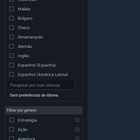
Malaio
Búlgaro
Checo
Dinamarquês
Alemão
Inglês
Espanhol (Espanha)
Espanhol (América Latina)
Gerir preferências de idioma
Filtrar por género
© Valve Corporation. Todos os direitos reservados.
Todas as marcas comerciais são propriedade dos
Estratégia
respetivos proprietários nos E.U.A. e outros países.
Política de Privacidade
|
Termos legais
|
Acessibilidade
|
Acordo de Subscrição Steam
|
Ação
Reembolsos
|
Cookies
Aventura