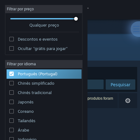
Iniciar sessão
Filtrar por preço
Qualquer preço
Loja
Descontos e eventos
Comunidade
Ocultar "grátis para jogar"
Developer: Bearded Eye
Sobre
Filtrar por idioma
Ordenar por
Relevância
Português (Portugal)
Apoio
Chinês simplificado
Pesquisar
Chinês tradicional
Alterar idioma
0 resultados correspondentes à tua pesquisa. 3 produtos foram
Japonês
excluídos com base nas tuas preferências.
Instala a app móvel do Steam
Coreano
Tailandês
Ver versão para computadores
Árabe
Indonésio