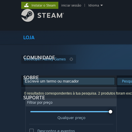
Instalar o Steam
iniciar sessão
|
Idioma
LOJA
COMUNIDADE
Developer: Atemly Games
SOBRE
Pesqu
0 resultados correspondentes à tua pesquisa. 2 produtos foram exc
SUPORTE
Filtrar por preço
Qualquer preço
Descontos e eventos