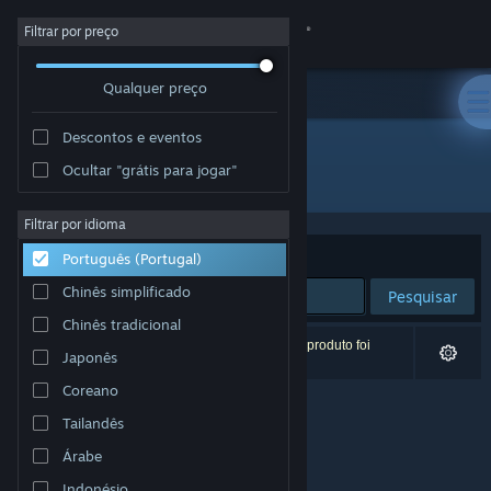
Iniciar sessão
Filtrar por preço
Qualquer preço
Loja
Descontos e eventos
Comunidade
Ocultar "grátis para jogar"
Developer: Astrid Schwarz
Sobre
Filtrar por idioma
Ordenar por
Relevância
Português (Portugal)
Apoio
Chinês simplificado
Pesquisar
Chinês tradicional
Alterar idioma
0 resultados correspondentes à tua pesquisa. 1 produto foi
Japonês
excluído com base nas tuas preferências.
Instala a app móvel do Steam
Coreano
Tailandês
Ver versão para computadores
Árabe
Indonésio