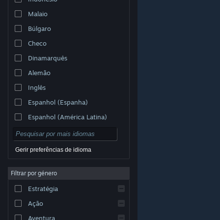
Malaio
Búlgaro
Checo
Dinamarquês
Alemão
Inglês
Espanhol (Espanha)
Espanhol (América Latina)
Gerir preferências de idioma
Filtrar por género
© Valve Corporation. Todos os direitos reservados.
Todas as marcas comerciais são propriedade dos
Estratégia
respetivos proprietários nos E.U.A. e outros países.
Política de Privacidade
|
Termos legais
|
Acessibilidade
|
Acordo de Subscrição Steam
|
Ação
Reembolsos
|
Cookies
Aventura