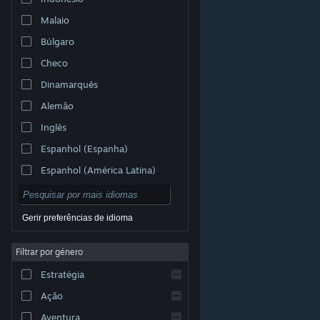
Malaio
Búlgaro
Checo
Dinamarquês
Alemão
Inglês
Espanhol (Espanha)
Espanhol (América Latina)
Gerir preferências de idioma
Filtrar por género
© Valve Corporation. Todos os direitos reservados.
Todas as marcas comerciais são propriedade dos
Estratégia
respetivos proprietários nos E.U.A. e outros países.
Política de Privacidade
|
Termos legais
|
Acessibilidade
|
Acordo de Subscrição Steam
|
Ação
Reembolsos
|
Cookies
Aventura