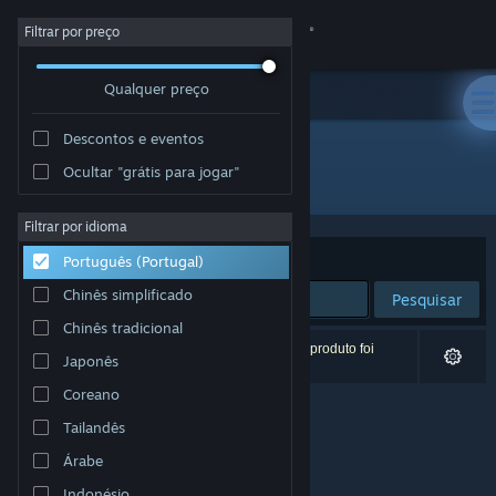
Iniciar sessão
Filtrar por preço
Qualquer preço
Loja
Descontos e eventos
Comunidade
Ocultar "grátis para jogar"
Developer: Ashley Roesler
Sobre
Filtrar por idioma
Ordenar por
Relevância
Português (Portugal)
Apoio
Chinês simplificado
Pesquisar
Chinês tradicional
Alterar idioma
0 resultados correspondentes à tua pesquisa. 1 produto foi
Japonês
excluído com base nas tuas preferências.
Instala a app móvel do Steam
Coreano
Tailandês
Ver versão para computadores
Árabe
Indonésio