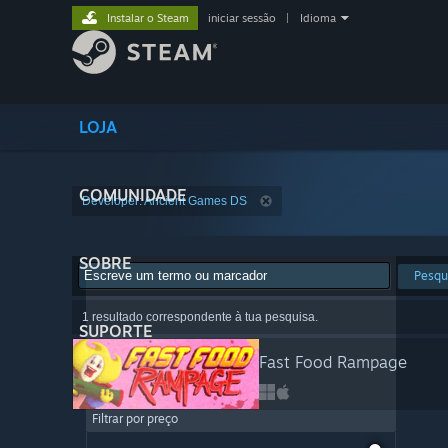
Instalar o Steam
iniciar sessão
|
Idioma
LOJA
COMUNIDADE
Developer: Ancient Games DS
SOBRE
Pesqu
1 resultado correspondente à tua pesquisa.
SUPORTE
Fast Food Rampage
Filtrar por preço