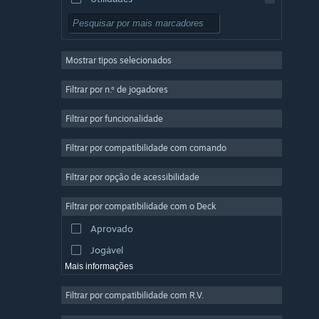
Grátis para Jogar
RPG
Mostrar tipos selecionados
Multijogador em Massa
Indie
Filtrar por n.º de jogadores
Acesso Antecipado
Filtrar por funcionalidade
Casual
Filtrar por compatibilidade com comando
Simulação
Corridas
Filtrar por opção de acessibilidade
Desporto
Filtrar por compatibilidade com o Deck
Produção de Vídeo
Aprovado
Edição de Fotografias
Jogável
Mais informações
Filtrar por compatibilidade com R.V.