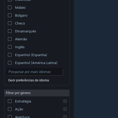
Malaio
Búlgaro
Checo
Dinamarquês
Alemão
Inglês
Espanhol (Espanha)
Espanhol (América Latina)
Gerir preferências de idioma
Filtrar por género
© Valve Corporation. Todos os direitos reservados.
Todas as marcas comerciais são propriedade dos
Estratégia
respetivos proprietários nos E.U.A. e outros países.
Política de Privacidade
|
Termos legais
|
Acessibilidade
|
Acordo de Subscrição Steam
|
Ação
Reembolsos
|
Cookies
Aventura