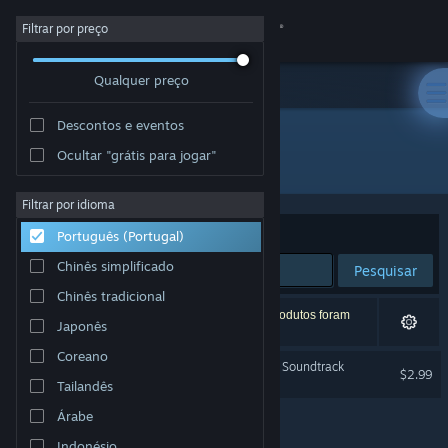
Iniciar sessão
Filtrar por preço
Qualquer preço
Loja
Descontos e eventos
Comunidade
Ocultar "grátis para jogar"
Developer: AlbiStudios
Sobre
Filtrar por idioma
Ordenar por
Relevância
Português (Portugal)
Apoio
Chinês simplificado
Pesquisar
Chinês tradicional
Alterar idioma
1 resultado correspondente à tua pesquisa. 6 produtos foram
Japonês
excluídos com base nas tuas preferências.
Instala a app móvel do Steam
Coreano
Motherboard Under Attack Soundtrack
$2.99
Tailandês
Ver versão para computadores
Árabe
Indonésio