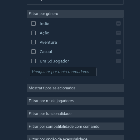
Alemão
Filtrar por género
Inglês
Indie
Espanhol (Espanha)
Ação
Espanhol (América Latina)
Aventura
Casual
Um Só Jogador
Simulação
RPG
Mostrar tipos selecionados
Estratégia
2D
Filtrar por n.º de jogadores
Acesso Antecipado
Filtrar por funcionalidade
3D
Filtrar por compatibilidade com comando
Grátis para Jogar
Boa Atmosfera
Filtrar por opção de acessibilidade