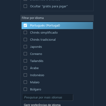
Ocultar "grátis para jogar"
Filtrar por idioma
Português (Portugal)
Chinês simplificado
Chinês tradicional
Japonês
Coreano
Tailandês
Árabe
Indonésio
Malaio
Búlgaro
Checo
Dinamarquês
Gerir preferências de idioma