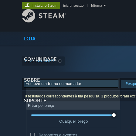
Instalar o Steam
iniciar sessão
|
Idioma
LOJA
COMUNIDADE
Developer: 3DAR
SOBRE
Pesqu
0 resultados correspondentes à tua pesquisa. 3 produtos foram exc
SUPORTE
Filtrar por preço
Qualquer preço
Descontos e eventos