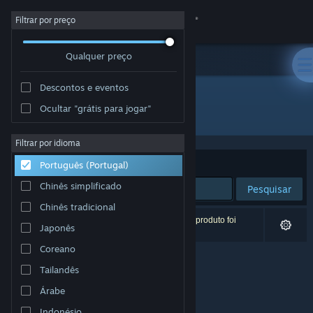
Iniciar sessão
Filtrar por preço
Qualquer preço
Loja
Descontos e eventos
Comunidade
Ocultar "grátis para jogar"
Developer: 凡人修仙
Sobre
Filtrar por idioma
Ordenar por
Relevância
Português (Portugal)
Apoio
Chinês simplificado
Pesquisar
Chinês tradicional
Alterar idioma
0 resultados correspondentes à tua pesquisa. 1 produto foi
Japonês
excluído com base nas tuas preferências.
Instala a app móvel do Steam
Coreano
Tailandês
Ver versão para computadores
Árabe
Indonésio