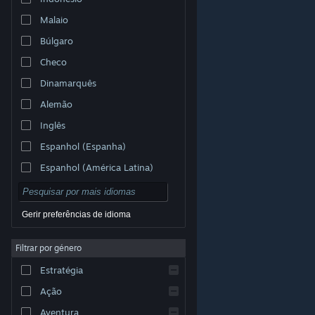
Malaio
Búlgaro
Checo
Dinamarquês
Alemão
Inglês
Espanhol (Espanha)
Espanhol (América Latina)
Gerir preferências de idioma
Filtrar por género
© Valve Corporation. Todos os direitos reservados.
Todas as marcas comerciais são propriedade dos
Estratégia
respetivos proprietários nos E.U.A. e outros países.
Política de Privacidade
|
Termos legais
|
Acessibilidade
|
Acordo de Subscrição Steam
|
Ação
Reembolsos
|
Cookies
Aventura