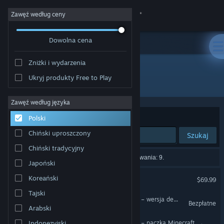
Zaloguj się
Zawęź według ceny
Dowolna cena
Sklep
Zniżki i wydarzenia
Społeczność
Ukryj produkty Free to Play
"Sonic Racing: CrossWorlds"
Informacje
Zawęź według języka
Sortuj według:
Trafność
Polski
Wsparcie
Chiński uproszczony
Szukaj
Chiński tradycyjny
Zmień język
Liczba wyników pasujących do twojego wyszukiwania: 9.
Japoński
Pobierz aplikację mobilną Steam
Sonic Racing: CrossWorlds
Koreański
$69.99
Tajski
Wersja przeglądarkowa
Sonic Racing: CrossWorlds – wersja demonstracyjna
Bezpłatne
Arabski
Sonic Racing: CrossWorlds – paczka Minecraft
Indonezyjski