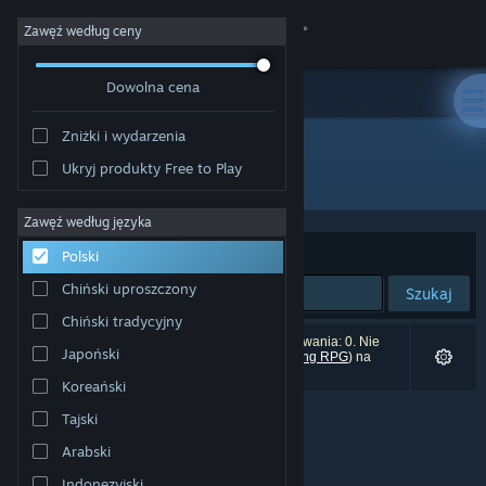
Zaloguj się
Zawęź według ceny
Dowolna cena
Sklep
Zniżki i wydarzenia
Społeczność
Ukryj produkty Free to Play
"Saturday Morning RPG"
Informacje
Zawęź według języka
Sortuj według:
Trafność
Polski
Wsparcie
Chiński uproszczony
Szukaj
Chiński tradycyjny
Zmień język
Liczba wyników pasujących do twojego wyszukiwania: 0. Nie
Japoński
uwzględniono 19 tytułów (w tym
Saturday Morning RPG
) na
podstawie na twoich preferencji.
Pobierz aplikację mobilną Steam
Koreański
Tajski
Wersja przeglądarkowa
Arabski
Indonezyjski