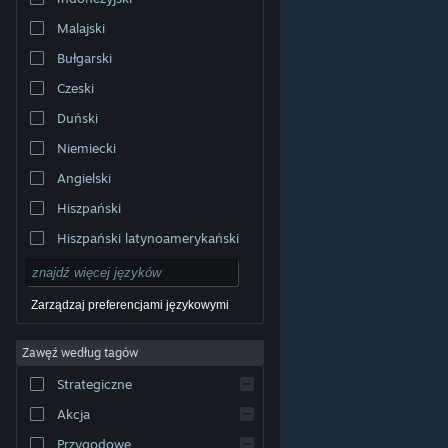
Malajski
Bułgarski
Czeski
Duński
Niemiecki
Angielski
Hiszpański
Hiszpański latynoamerykański
Zarządzaj preferencjami językowymi
Zawęź według tagów
© Valve Corporation. Wszelkie prawa zastrzeżone.
Wszystkie znaki handlowe są własnością ich prawnych
Strategiczne
właścicieli w Stanach Zjednoczonych i innych krajach.
Polityka prywatności
|
Informacje prawne
|
Ułatwienia
dostępu
|
Umowa użytkownika Steam
|
Zwrot
Akcja
pieniędzy
|
Ciasteczka
Przygodowe