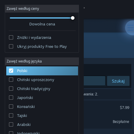
Zaloguj się
Zawęź według ceny
Dowolna cena
Sklep
Zniżki i wydarzenia
Społeczność
Ukryj produkty Free to Play
"MosGhost"
Informacje
Zawęź według języka
Sortuj według:
Trafność
Polski
Wsparcie
Chiński uproszczony
Szukaj
Chiński tradycyjny
Zmień język
Liczba wyników pasujących do twojego wyszukiwania: 2.
Japoński
Pobierz aplikację mobilną Steam
MosGhost
Koreański
$7.99
Tajski
Wersja przeglądarkowa
MosGhost Demo
Bezpłatne
Arabski
Indonezyjski