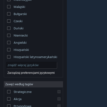
Malajski
Bułgarski
Czeski
Duński
Niemiecki
Angielski
Hiszpański
Hiszpański latynoamerykański
Zarządzaj preferencjami językowymi
Zawęź według tagów
© Valve Corporation. Wszelkie prawa zastrzeżone.
Wszystkie znaki handlowe są własnością ich prawnych
Strategiczne
właścicieli w Stanach Zjednoczonych i innych krajach.
Polityka prywatności
|
Informacje prawne
|
Ułatwienia
dostępu
|
Umowa użytkownika Steam
|
Zwrot
Akcja
pieniędzy
|
Ciasteczka
Przygodowe