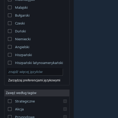
Malajski
Bułgarski
Czeski
Duński
Niemiecki
Angielski
Hiszpański
Hiszpański latynoamerykański
Zarządzaj preferencjami językowymi
Zawęź według tagów
© Valve Corporation. Wszelkie prawa zastrzeżone.
Wszystkie znaki handlowe są własnością ich prawnych
Strategiczne
właścicieli w Stanach Zjednoczonych i innych krajach.
Polityka prywatności
|
Informacje prawne
|
Ułatwienia
dostępu
|
Umowa użytkownika Steam
|
Zwrot
Akcja
pieniędzy
|
Ciasteczka
Przygodowe