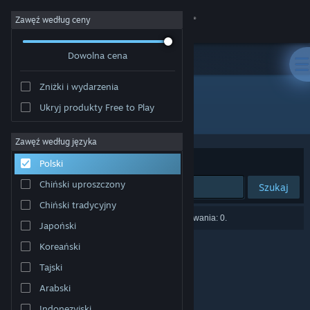
Zaloguj się
Zawęź według ceny
Dowolna cena
Sklep
Zniżki i wydarzenia
Społeczność
Ukryj produkty Free to Play
"Joe LoCicero"
Informacje
Zawęź według języka
Sortuj według:
Trafność
Polski
Wsparcie
Chiński uproszczony
Szukaj
Chiński tradycyjny
Zmień język
Liczba wyników pasujących do twojego wyszukiwania: 0.
Japoński
Pobierz aplikację mobilną Steam
Koreański
Tajski
Wersja przeglądarkowa
Arabski
Indonezyjski