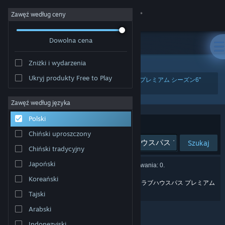
Zaloguj się
Zawęź według ceny
Dowolna cena
Sklep
Zniżki i wydarzenia
Społeczność
Ukryj produkty Free to Play
"『ゴルフ PGAツアー 2K25』クラブハウスパス プレミアム シーズン6"
Informacje
Zawęź według języka
Polski
Sortuj według:
Wsparcie
Trafność
Chiński uproszczony
Szukaj
Chiński tradycyjny
Zmień język
Japoński
Liczba wyników pasujących do twojego wyszukiwania: 0.
Pobierz aplikację mobilną Steam
Koreański
Czy chodziło ci o „
『ゴルフ pgaツアー 2025』クラブハウスパス プレミアム
シーズン6
”?
Tajski
Wersja przeglądarkowa
Arabski
Indonezyjski