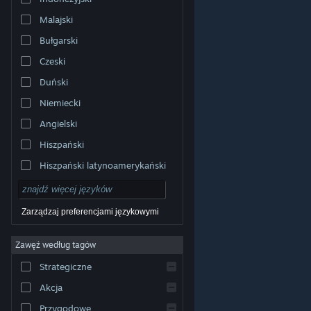
Malajski
Bułgarski
Czeski
Duński
Niemiecki
Angielski
Hiszpański
Hiszpański latynoamerykański
Zarządzaj preferencjami językowymi
Zawęź według tagów
© Valve Corporation. Wszelkie prawa zastrzeżone.
Wszystkie znaki handlowe są własnością ich prawnych
Strategiczne
właścicieli w Stanach Zjednoczonych i innych krajach.
Polityka prywatności
|
Informacje prawne
|
Ułatwienia
dostępu
|
Umowa użytkownika Steam
|
Zwrot
Akcja
pieniędzy
|
Ciasteczka
Przygodowe