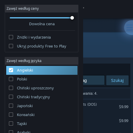
Zaloguj się
Zawęź według ceny
Dowolna cena
Sklep
Zniżki i wydarzenia
Społeczność
Ukryj produkty Free to Play
Producent: 8-Bit Productions, LLC
Informacje
Zawęź według języka
Sortuj według:
Trafność
Angielski
Wsparcie
Polski
Szukaj
Chiński uproszczony
Zmień język
Liczba wyników pasujących do twojego wyszukiwania: 4.
Chiński tradycyjny
Pobierz aplikację mobilną Steam
Attack of the PETSCII Robots (DOS)
Japoński
$9.99
Koreański
Wersja przeglądarkowa
Planet X2 (C64)
$9.99
Tajski
Planet X3 (DOS)
Arabski