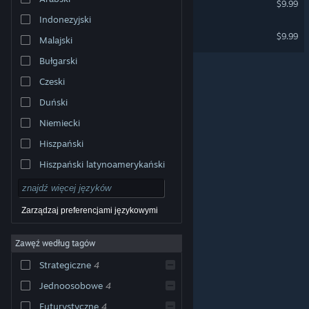
$9.99
Indonezyjski
Planet X16
$9.99
Malajski
Bułgarski
Czeski
Duński
Niemiecki
Hiszpański
Hiszpański latynoamerykański
Zarządzaj preferencjami językowymi
Zawęź według tagów
© Valve Corporation. Wszelkie prawa zastrzeżone.
Wszystkie znaki handlowe są własnością ich prawnych
Strategiczne
4
właścicieli w Stanach Zjednoczonych i innych krajach.
Polityka prywatności
|
Informacje prawne
|
Ułatwienia
dostępu
|
Umowa użytkownika Steam
|
Zwrot
Jednoosobowe
4
pieniędzy
|
Ciasteczka
Futurystyczne
4