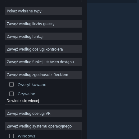
RPG
Pokaż wybrane typy
MMO
Zawęź według liczby graczy
Niezależne
Wczesny dostęp
Zawęź według funkcji
Rekreacyjne
Zawęź według obsługi kontrolera
Symulatory
Zawęź według funkcji ułatwień dostępu
Wyścigowe
Sportowe
Zawęź według zgodności z Deckiem
Obróbka filmów
Zweryfikowane
Obróbka zdjęć
Grywalne
Dowiedz się więcej
Zawęź według obsługi VR
© Valve Corporation. Wszelkie prawa zastrzeżone.
Wszystkie znaki handlowe są własnością ich prawnych
właścicieli w Stanach Zjednoczonych i innych krajach.
Polityka prywatności
|
Informacje prawne
|
Ułatwienia
Zawęź według systemu operacyjnego
dostępu
|
Umowa użytkownika Steam
|
Zwrot
pieniędzy
|
Ciasteczka
Windows