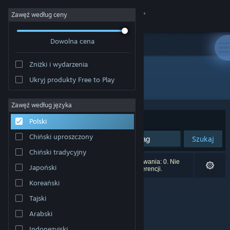
Zaloguj się
Zawęź według ceny
Dowolna cena
Sklep
Zniżki i wydarzenia
Społeczność
Ukryj produkty Free to Play
Wydawca: shrubec
Informacje
Zawęź według języka
Sortuj według:
Trafność
Polski
Wsparcie
Chiński uproszczony
Szukaj
Chiński tradycyjny
Zmień język
Liczba wyników pasujących do twojego wyszukiwania: 0. Nie
Japoński
uwzględniono 1 tytułu na podstawie twoich preferencji.
Pobierz aplikację mobilną Steam
Koreański
Tajski
Wersja przeglądarkowa
Arabski
Indonezyjski