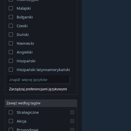
Malajski
Bułgarski
Czeski
Duński
Niemiecki
Angielski
Hiszpański
Hiszpański latynoamerykański
Zarządzaj preferencjami językowymi
Zawęź według tagów
© Valve Corporation. Wszelkie prawa zastrzeżone.
Wszystkie znaki handlowe są własnością ich prawnych
Strategiczne
właścicieli w Stanach Zjednoczonych i innych krajach.
Polityka prywatności
|
Informacje prawne
|
Ułatwienia
dostępu
|
Umowa użytkownika Steam
|
Zwrot
Akcja
pieniędzy
|
Ciasteczka
Przygodowe