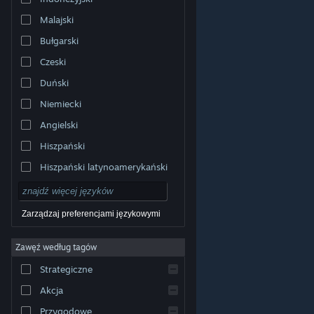
Malajski
Bułgarski
Czeski
Duński
Niemiecki
Angielski
Hiszpański
Hiszpański latynoamerykański
Zarządzaj preferencjami językowymi
Zawęź według tagów
© Valve Corporation. Wszelkie prawa zastrzeżone.
Wszystkie znaki handlowe są własnością ich prawnych
Strategiczne
właścicieli w Stanach Zjednoczonych i innych krajach.
Polityka prywatności
|
Informacje prawne
|
Ułatwienia
dostępu
|
Umowa użytkownika Steam
|
Zwrot
Akcja
pieniędzy
|
Ciasteczka
Przygodowe