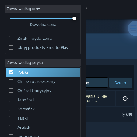
Zaloguj się
Zawęź według ceny
Dowolna cena
Sklep
Zniżki i wydarzenia
Społeczność
Ukryj produkty Free to Play
Wydawca: Xi Zhang
Informacje
Zawęź według języka
Sortuj według:
Trafność
Polski
Wsparcie
Chiński uproszczony
Szukaj
Chiński tradycyjny
Zmień język
Liczba wyników pasujących do twojego wyszukiwania: 1. Nie
Japoński
uwzględniono 3 tytułów na podstawie twoich preferencji.
Pobierz aplikację mobilną Steam
Koreański
Jump & Fall
$0.99
Tajski
Wersja przeglądarkowa
Arabski
Indonezyjski