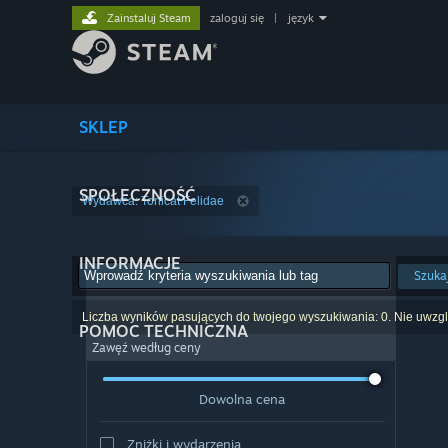
Zainstaluj Steam
zaloguj się
|
język
SKLEP
SPOŁECZNOŚĆ
Wydawca: Tonicat Felidae
INFORMACJE
Szuka
Liczba wyników pasujących do twojego wyszukiwania: 0. Nie uwzglę
POMOC TECHNICZNA
Zawęź według ceny
Dowolna cena
Zniżki i wydarzenia