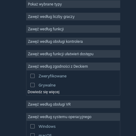
Pokaż wybrane typy
MMO
Niezależne
Zawęź według liczby graczy
Wczesny dostęp
Zawęź według funkcji
Rekreacyjne
Zawęź według obsługi kontrolera
Symulatory
Wyścigowe
Zawęź według funkcji ułatwień dostępu
Sportowe
Zawęź według zgodności z Deckiem
Obróbka filmów
Zweryfikowane
Obróbka zdjęć
Grywalne
Dowiedz się więcej
Zawęź według obsługi VR
Zawęź według systemu operacyjnego
Windows
macOS