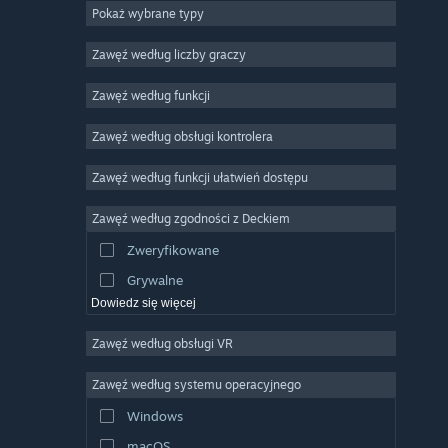
Pokaż wybrane typy
MMO
Niezależne
Zawęź według liczby graczy
Wczesny dostęp
Zawęź według funkcji
Rekreacyjne
Zawęź według obsługi kontrolera
Symulatory
Wyścigowe
Zawęź według funkcji ułatwień dostępu
Sportowe
Zawęź według zgodności z Deckiem
Obróbka filmów
Zweryfikowane
Obróbka zdjęć
Grywalne
Dowiedz się więcej
Zawęź według obsługi VR
Zawęź według systemu operacyjnego
Windows
macOS