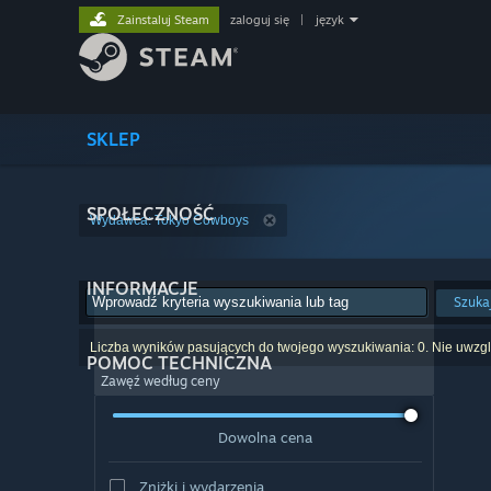
Zainstaluj Steam
zaloguj się
|
język
SKLEP
SPOŁECZNOŚĆ
Wydawca: Tokyo Cowboys
INFORMACJE
Szuka
Liczba wyników pasujących do twojego wyszukiwania: 0. Nie uwzglę
POMOC TECHNICZNA
Zawęź według ceny
Dowolna cena
Zniżki i wydarzenia