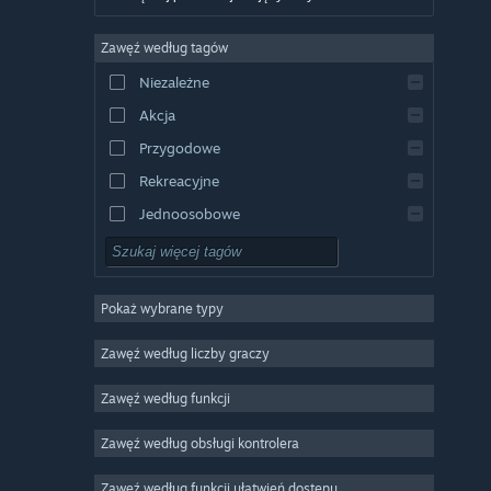
Niemiecki
Zawęź według tagów
Angielski
Niezależne
Hiszpański
Akcja
Hiszpański latynoamerykański
Przygodowe
Rekreacyjne
Jednoosobowe
Symulatory
RPG
Pokaż wybrane typy
Strategiczne
2D
Zawęź według liczby graczy
Wczesny dostęp
Zawęź według funkcji
3D
Zawęź według obsługi kontrolera
Free to Play
Klimatyczne
Zawęź według funkcji ułatwień dostępu