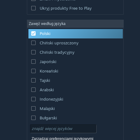
Ukryj produkty Free to Play
Zawęź według języka
Polski
Chiński uproszczony
Chiński tradycyjny
Japoński
Koreański
Tajski
Arabski
Indonezyjski
Malajski
Bułgarski
Czeski
Duński
Zarządzaj preferencjami językowymi