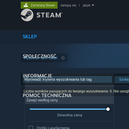
Zainstaluj Steam
zaloguj się
|
język
SKLEP
SPOŁECZNOŚĆ
Wydawca: Spin Slash
INFORMACJE
Szuka
Liczba wyników pasujących do twojego wyszukiwania: 0. Nie uwzglę
POMOC TECHNICZNA
Zawęź według ceny
Dowolna cena
Zniżki i wydarzenia