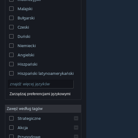
Malajski
Bułgarski
Czeski
Duński
Niemiecki
Angielski
Hiszpański
Hiszpański latynoamerykański
Zarządzaj preferencjami językowymi
Zawęź według tagów
© Valve Corporation. Wszelkie prawa zastrzeżone.
Wszystkie znaki handlowe są własnością ich prawnych
Strategiczne
właścicieli w Stanach Zjednoczonych i innych krajach.
Polityka prywatności
|
Informacje prawne
|
Ułatwienia
dostępu
|
Umowa użytkownika Steam
|
Zwrot
Akcja
pieniędzy
|
Ciasteczka
Przygodowe