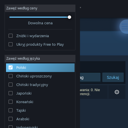
Zaloguj się
Zawęź według ceny
Dowolna cena
Sklep
Zniżki i wydarzenia
Społeczność
Ukryj produkty Free to Play
Wydawca: PodPal Games
Informacje
Zawęź według języka
Sortuj według:
Trafność
Polski
Wsparcie
Chiński uproszczony
Szukaj
Chiński tradycyjny
Zmień język
Liczba wyników pasujących do twojego wyszukiwania: 0. Nie
Japoński
uwzględniono 1 tytułu na podstawie twoich preferencji.
Pobierz aplikację mobilną Steam
Koreański
Tajski
Wersja przeglądarkowa
Arabski
Indonezyjski