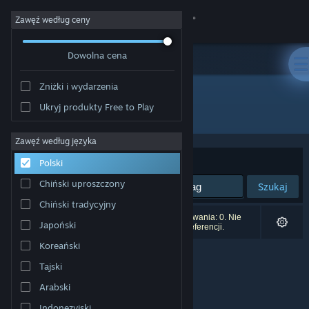
Zaloguj się
Zawęź według ceny
Dowolna cena
Sklep
Zniżki i wydarzenia
Społeczność
Ukryj produkty Free to Play
Wydawca: Kayisoft
Informacje
Zawęź według języka
Sortuj według:
Trafność
Polski
Wsparcie
Chiński uproszczony
Szukaj
Chiński tradycyjny
Zmień język
Liczba wyników pasujących do twojego wyszukiwania: 0. Nie
Japoński
uwzględniono 2 tytułów na podstawie twoich preferencji.
Pobierz aplikację mobilną Steam
Koreański
Tajski
Wersja przeglądarkowa
Arabski
Indonezyjski