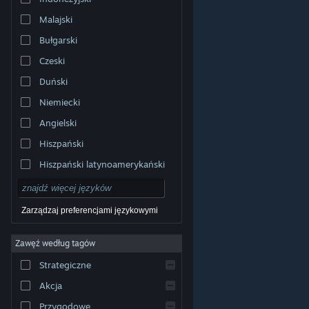
Malajski
Bułgarski
Czeski
Duński
Niemiecki
Angielski
Hiszpański
Hiszpański latynoamerykański
Zarządzaj preferencjami językowymi
Zawęź według tagów
© Valve Corporation. Wszelkie prawa zastrzeżone.
Wszystkie znaki handlowe są własnością ich prawnych
Strategiczne
właścicieli w Stanach Zjednoczonych i innych krajach.
Polityka prywatności
|
Informacje prawne
|
Ułatwienia
dostępu
|
Umowa użytkownika Steam
|
Zwrot
Akcja
pieniędzy
|
Ciasteczka
Przygodowe