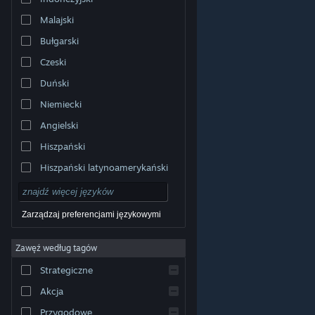
Malajski
Bułgarski
Czeski
Duński
Niemiecki
Angielski
Hiszpański
Hiszpański latynoamerykański
Zarządzaj preferencjami językowymi
Zawęź według tagów
© Valve Corporation. Wszelkie prawa zastrzeżone.
Wszystkie znaki handlowe są własnością ich prawnych
Strategiczne
właścicieli w Stanach Zjednoczonych i innych krajach.
Polityka prywatności
|
Informacje prawne
|
Ułatwienia
dostępu
|
Umowa użytkownika Steam
|
Zwrot
Akcja
pieniędzy
|
Ciasteczka
Przygodowe