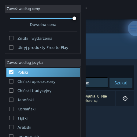
Zaloguj się
Zawęź według ceny
Dowolna cena
Sklep
Zniżki i wydarzenia
Społeczność
Ukryj produkty Free to Play
Wydawca: Hopscotch Games
Informacje
Zawęź według języka
Sortuj według:
Trafność
Polski
Wsparcie
Chiński uproszczony
Szukaj
Chiński tradycyjny
Zmień język
Liczba wyników pasujących do twojego wyszukiwania: 0. Nie
Japoński
uwzględniono 3 tytułów na podstawie twoich preferencji.
Pobierz aplikację mobilną Steam
Koreański
Tajski
Wersja przeglądarkowa
Arabski
Indonezyjski