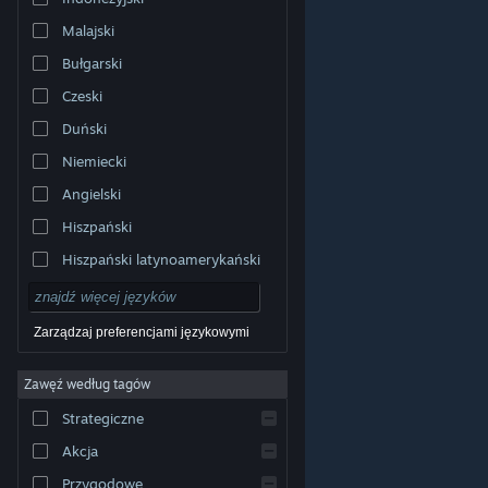
Malajski
Bułgarski
Czeski
Duński
Niemiecki
Angielski
Hiszpański
Hiszpański latynoamerykański
Zarządzaj preferencjami językowymi
Zawęź według tagów
© Valve Corporation. Wszelkie prawa zastrzeżone.
Wszystkie znaki handlowe są własnością ich prawnych
Strategiczne
właścicieli w Stanach Zjednoczonych i innych krajach.
Polityka prywatności
|
Informacje prawne
|
Ułatwienia
dostępu
|
Umowa użytkownika Steam
|
Zwrot
Akcja
pieniędzy
|
Ciasteczka
Przygodowe