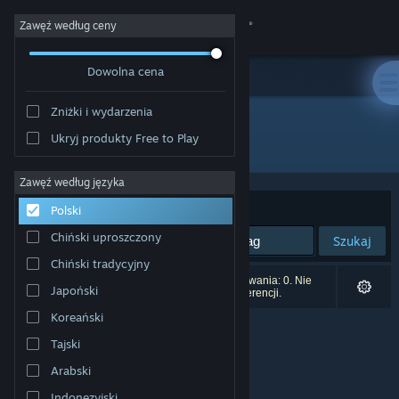
Zaloguj się
Zawęź według ceny
Dowolna cena
Sklep
Zniżki i wydarzenia
Społeczność
Ukryj produkty Free to Play
Wydawca: Hazy mist Studio
Informacje
Zawęź według języka
Sortuj według:
Trafność
Polski
Wsparcie
Chiński uproszczony
Szukaj
Chiński tradycyjny
Zmień język
Liczba wyników pasujących do twojego wyszukiwania: 0. Nie
Japoński
uwzględniono 1 tytułu na podstawie twoich preferencji.
Pobierz aplikację mobilną Steam
Koreański
Tajski
Wersja przeglądarkowa
Arabski
Indonezyjski