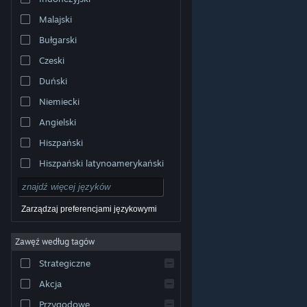
Malajski
Bułgarski
Czeski
Duński
Niemiecki
Angielski
Hiszpański
Hiszpański latynoamerykański
Zarządzaj preferencjami językowymi
Zawęź według tagów
© Valve Corporation. Wszelkie prawa zastrzeżone.
Wszystkie znaki handlowe są własnością ich prawnych
Strategiczne
właścicieli w Stanach Zjednoczonych i innych krajach.
Polityka prywatności
|
Informacje prawne
|
Ułatwienia
dostępu
|
Umowa użytkownika Steam
|
Zwrot
Akcja
pieniędzy
|
Ciasteczka
Przygodowe