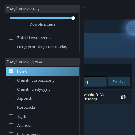
Zaloguj się
Zawęź według ceny
Dowolna cena
Sklep
Zniżki i wydarzenia
Społeczność
Ukryj produkty Free to Play
Wydawca: DesktopPaints LLC
Informacje
Zawęź według języka
Sortuj według:
Trafność
Polski
Wsparcie
Chiński uproszczony
Szukaj
Chiński tradycyjny
Zmień język
Liczba wyników pasujących do twojego wyszukiwania: 0. Nie
Japoński
uwzględniono 2 tytułów na podstawie twoich preferencji.
Pobierz aplikację mobilną Steam
Koreański
Tajski
Wersja przeglądarkowa
Arabski
Indonezyjski