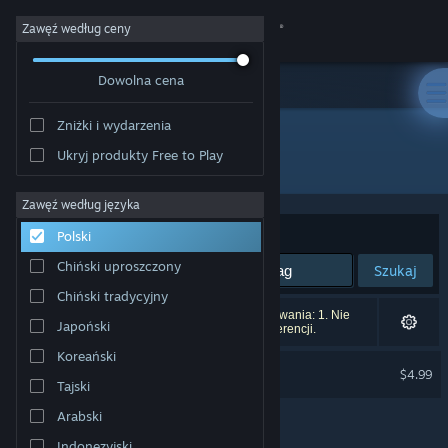
Zaloguj się
Zawęź według ceny
Dowolna cena
Sklep
Zniżki i wydarzenia
Społeczność
Ukryj produkty Free to Play
Wydawca: Clops Game Studio
Informacje
Zawęź według języka
Sortuj według:
Trafność
Polski
Wsparcie
Chiński uproszczony
Szukaj
Chiński tradycyjny
Zmień język
Liczba wyników pasujących do twojego wyszukiwania: 1. Nie
Japoński
uwzględniono 1 tytułu na podstawie twoich preferencji.
Pobierz aplikację mobilną Steam
Koreański
UniDuni Soundtrack
$4.99
Tajski
Wersja przeglądarkowa
Arabski
Indonezyjski