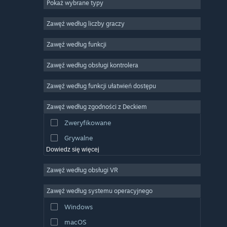
Pokaż wybrane typy
MMO
Niezależne
Zawęź według liczby graczy
Wczesny dostęp
Zawęź według funkcji
Rekreacyjne
Zawęź według obsługi kontrolera
Symulatory
Wyścigowe
Zawęź według funkcji ułatwień dostępu
Sportowe
Zawęź według zgodności z Deckiem
Obróbka filmów
Zweryfikowane
Obróbka zdjęć
Grywalne
Dowiedz się więcej
Zawęź według obsługi VR
Zawęź według systemu operacyjnego
Windows
macOS