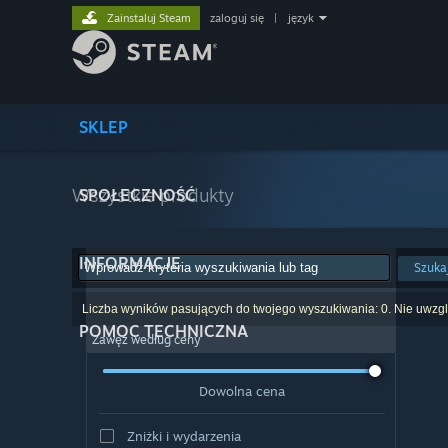
Zainstaluj Steam
zaloguj się
|
język
SKLEP
Wszystkie produkty
SPOŁECZNOŚĆ
INFORMACJE
Szuka
Liczba wyników pasujących do twojego wyszukiwania: 0. Nie uwzglę
POMOC TECHNICZNA
Zawęź według ceny
Dowolna cena
Zniżki i wydarzenia