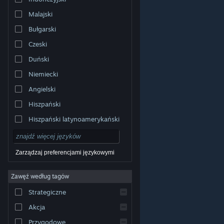
Malajski
Bułgarski
Czeski
Duński
Niemiecki
Angielski
Hiszpański
Hiszpański latynoamerykański
Zarządzaj preferencjami językowymi
Zawęź według tagów
© Valve Corporation. Wszelkie prawa zastrzeżone.
Wszystkie znaki handlowe są własnością ich prawnych
Strategiczne
właścicieli w Stanach Zjednoczonych i innych krajach.
Polityka prywatności
|
Informacje prawne
|
Ułatwienia
dostępu
|
Umowa użytkownika Steam
|
Zwrot
Akcja
pieniędzy
|
Ciasteczka
Przygodowe