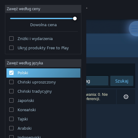
Zaloguj się
Zawęź według ceny
Dowolna cena
Sklep
Zniżki i wydarzenia
Społeczność
Wszystkie produkty
Ukryj produkty Free to Play
Informacje
Zawęź według języka
Sortuj według:
Trafność
Polski
Wsparcie
Szukaj
Chiński uproszczony
Chiński tradycyjny
Zmień język
Liczba wyników pasujących do twojego wyszukiwania: 0. Nie
uwzględniono 4 tytułów na podstawie twoich preferencji.
Japoński
Pobierz aplikację mobilną Steam
Koreański
Tajski
Wersja przeglądarkowa
Arabski
Indonezyjski