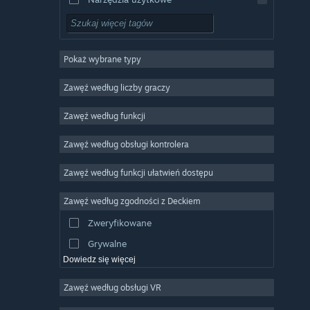
Free to Play
RPG
Pokaż wybrane typy
MMO
Niezależne
Zawęź według liczby graczy
Wczesny dostęp
Zawęź według funkcji
Rekreacyjne
Zawęź według obsługi kontrolera
Symulatory
Wyścigowe
Zawęź według funkcji ułatwień dostępu
Sportowe
Zawęź według zgodności z Deckiem
Obróbka filmów
Zweryfikowane
Obróbka zdjęć
Grywalne
Dowiedz się więcej
Zawęź według obsługi VR