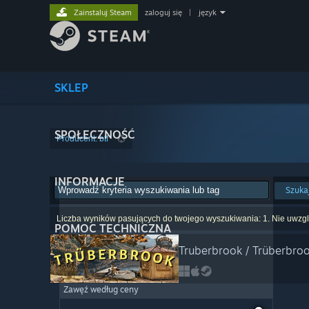
Zainstaluj Steam
zaloguj się
|
język
SKLEP
SPOŁECZNOŚĆ
Producent: btf
INFORMACJE
Szuka
Liczba wyników pasujących do twojego wyszukiwania: 1. Nie uwzglę
POMOC TECHNICZNA
Truberbrook / Trüberbro
Zawęź według ceny