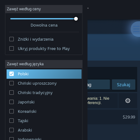
Zaloguj się
Zawęź według ceny
Dowolna cena
Sklep
Zniżki i wydarzenia
Społeczność
Ukryj produkty Free to Play
Producent: Zero Sum Games
Informacje
Zawęź według języka
Sortuj według:
Trafność
Polski
Wsparcie
Chiński uproszczony
Szukaj
Chiński tradycyjny
Zmień język
Liczba wyników pasujących do twojego wyszukiwania: 1. Nie
Japoński
uwzględniono 7 tytułów na podstawie twoich preferencji.
Pobierz aplikację mobilną Steam
Koreański
StarDrive
$29.99
Tajski
Wersja przeglądarkowa
Arabski
Indonezyjski