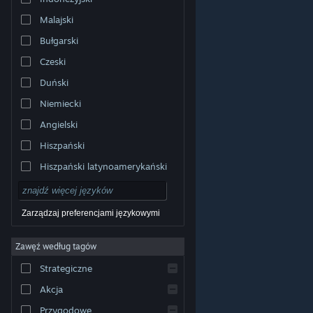
Malajski
Bułgarski
Czeski
Duński
Niemiecki
Angielski
Hiszpański
Hiszpański latynoamerykański
Zarządzaj preferencjami językowymi
Zawęź według tagów
© Valve Corporation. Wszelkie prawa zastrzeżone.
Wszystkie znaki handlowe są własnością ich prawnych
Strategiczne
właścicieli w Stanach Zjednoczonych i innych krajach.
Polityka prywatności
|
Informacje prawne
|
Ułatwienia
dostępu
|
Umowa użytkownika Steam
|
Zwrot
Akcja
pieniędzy
|
Ciasteczka
Przygodowe