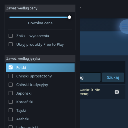
Zaloguj się
Zawęź według ceny
Dowolna cena
Sklep
Zniżki i wydarzenia
Społeczność
Ukryj produkty Free to Play
Producent: Your Average Studio
Informacje
Zawęź według języka
Sortuj według:
Trafność
Polski
Wsparcie
Chiński uproszczony
Szukaj
Chiński tradycyjny
Zmień język
Liczba wyników pasujących do twojego wyszukiwania: 0. Nie
Japoński
uwzględniono 1 tytułu na podstawie twoich preferencji.
Pobierz aplikację mobilną Steam
Koreański
Tajski
Wersja przeglądarkowa
Arabski
Indonezyjski