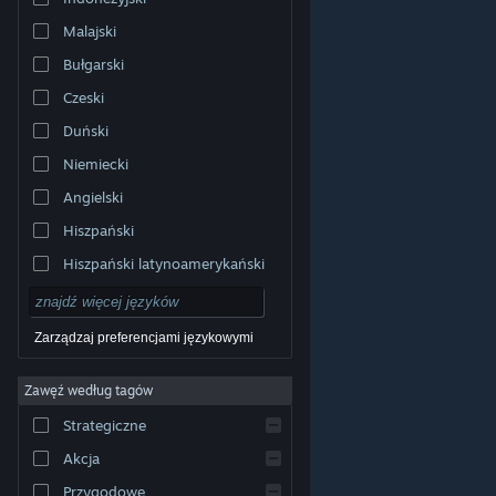
Malajski
Bułgarski
Czeski
Duński
Niemiecki
Angielski
Hiszpański
Hiszpański latynoamerykański
Zarządzaj preferencjami językowymi
Zawęź według tagów
© Valve Corporation. Wszelkie prawa zastrzeżone.
Wszystkie znaki handlowe są własnością ich prawnych
Strategiczne
właścicieli w Stanach Zjednoczonych i innych krajach.
Polityka prywatności
|
Informacje prawne
|
Ułatwienia
dostępu
|
Umowa użytkownika Steam
|
Zwrot
Akcja
pieniędzy
|
Ciasteczka
Przygodowe