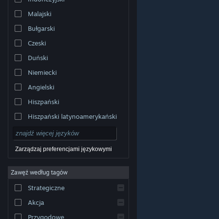
Malajski
Bułgarski
Czeski
Duński
Niemiecki
Angielski
Hiszpański
Hiszpański latynoamerykański
Zarządzaj preferencjami językowymi
Zawęź według tagów
© Valve Corporation. Wszelkie prawa zastrzeżone.
Wszystkie znaki handlowe są własnością ich prawnych
Strategiczne
właścicieli w Stanach Zjednoczonych i innych krajach.
Polityka prywatności
|
Informacje prawne
|
Ułatwienia
dostępu
|
Umowa użytkownika Steam
|
Zwrot
Akcja
pieniędzy
|
Ciasteczka
Przygodowe