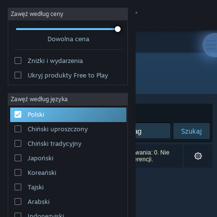
Zaloguj się
Zawęź według ceny
Dowolna cena
Sklep
Zniżki i wydarzenia
Społeczność
Ukryj produkty Free to Play
Producent: Winning Streak Games GmbH
Informacje
Zawęź według języka
Sortuj według:
Trafność
Polski
Wsparcie
Chiński uproszczony
Szukaj
Chiński tradycyjny
Zmień język
Liczba wyników pasujących do twojego wyszukiwania: 0. Nie
Japoński
uwzględniono 1 tytułu na podstawie twoich preferencji.
Pobierz aplikację mobilną Steam
Koreański
Tajski
Wersja przeglądarkowa
Arabski
Indonezyjski