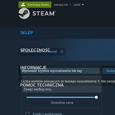
Zainstaluj Steam
zaloguj się
|
język
SKLEP
SPOŁECZNOŚĆ
Producent: We Are Muesli
INFORMACJE
Szuka
Liczba wyników pasujących do twojego wyszukiwania: 0. Nie uwzglę
POMOC TECHNICZNA
Zawęź według ceny
Dowolna cena
Zniżki i wydarzenia