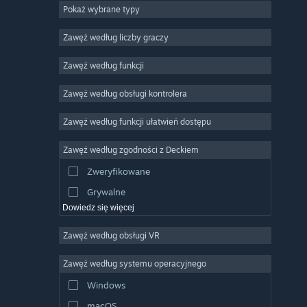
Pokaż wybrane typy
MMO
Niezależne
Zawęź według liczby graczy
Wczesny dostęp
Zawęź według funkcji
Rekreacyjne
Zawęź według obsługi kontrolera
Symulatory
Wyścigowe
Zawęź według funkcji ułatwień dostępu
Sportowe
Zawęź według zgodności z Deckiem
Obróbka filmów
Zweryfikowane
Obróbka zdjęć
Grywalne
Dowiedz się więcej
Zawęź według obsługi VR
Zawęź według systemu operacyjnego
Windows
macOS