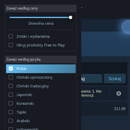
Zaloguj się
Zawęź według ceny
Dowolna cena
Sklep
Zniżki i wydarzenia
Społeczność
Ukryj produkty Free to Play
Producent: Vlambeer
Informacje
Zawęź według języka
Sortuj według:
Trafność
Polski
Wsparcie
Chiński uproszczony
Szukaj
Chiński tradycyjny
Zmień język
Liczba wyników pasujących do twojego wyszukiwania: 1. Nie
Japoński
uwzględniono 5 tytułów na podstawie twoich preferencji.
Pobierz aplikację mobilną Steam
Koreański
Nuclear Throne
$11.99
Tajski
Wersja przeglądarkowa
Arabski
Indonezyjski